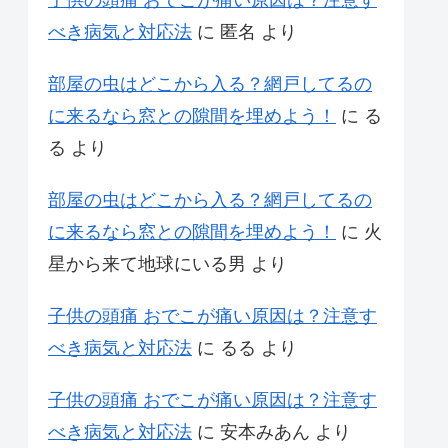
べき病気と対応法
に
匿名
より
部屋の虫はどこから入る？網戸してるの
に来るなら窓との隙間を埋めよう！
に
る
る
より
部屋の虫はどこから入る？網戸してるの
に来るなら窓との隙間を埋めよう！
に
火
星から来て地球にいる男
より
子供の頭痛 おでこが痛い原因は？注意す
べき病気と対応法
に
るる
より
子供の頭痛 おでこが痛い原因は？注意す
べき病気と対応法
に
安本みあん
より