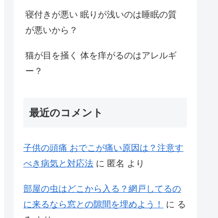
寝付きが悪い 眠りが浅いのは睡眠の質
が悪いから？
猫が目を掻く 体を痒がるのはアレルギ
ー？
最近のコメント
子供の頭痛 おでこが痛い原因は？注意す
べき病気と対応法
に
匿名
より
部屋の虫はどこから入る？網戸してるの
に来るなら窓との隙間を埋めよう！
に
る