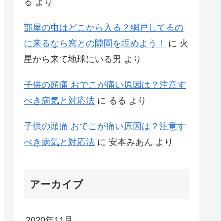
る
より
部屋の虫はどこから入る？網戸してるの
に来るなら窓との隙間を埋めよう！
に
火
星から来て地球にいる男
より
子供の頭痛 おでこが痛い原因は？注意す
べき病気と対応法
に
るる
より
子供の頭痛 おでこが痛い原因は？注意す
べき病気と対応法
に
安本みあん
より
アーカイブ
2020年11月