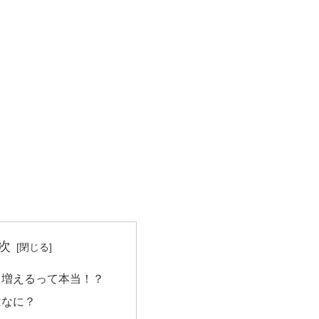
次
と増えるって本当！？
はなに？