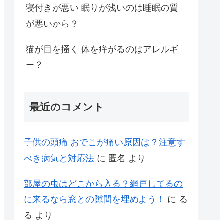
寝付きが悪い 眠りが浅いのは睡眠の質
が悪いから？
猫が目を掻く 体を痒がるのはアレルギ
ー？
最近のコメント
子供の頭痛 おでこが痛い原因は？注意す
べき病気と対応法
に
匿名
より
部屋の虫はどこから入る？網戸してるの
に来るなら窓との隙間を埋めよう！
に
る
る
より