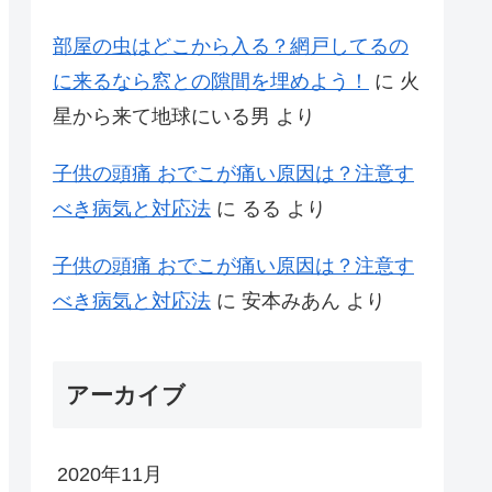
部屋の虫はどこから入る？網戸してるの
に来るなら窓との隙間を埋めよう！
に
火
星から来て地球にいる男
より
子供の頭痛 おでこが痛い原因は？注意す
べき病気と対応法
に
るる
より
子供の頭痛 おでこが痛い原因は？注意す
べき病気と対応法
に
安本みあん
より
アーカイブ
2020年11月