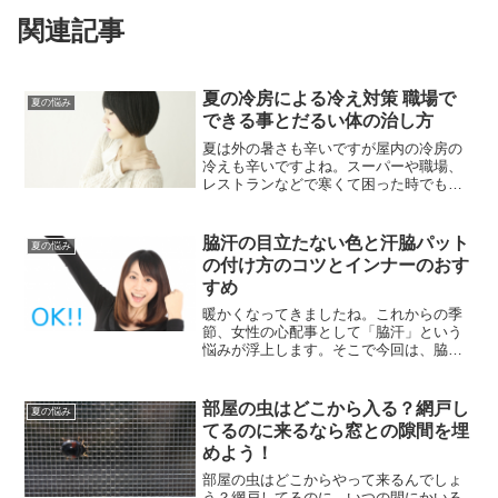
関連記事
夏の冷房による冷え対策 職場で
夏の悩み
できる事とだるい体の治し方
夏は外の暑さも辛いですが屋内の冷房の
冷えも辛いですよね。スーパーや職場、
レストランなどで寒くて困った時でもす
ぐに対応できるよう普段から対策を練っ
ておきましょう。今回は屋内の冷房対策
と、残念ながら「冷房で体がだる
脇汗の目立たない色と汗脇パット
夏の悩み
い・・・」こうなった時の治し方...
の付け方のコツとインナーのおす
すめ
暖かくなってきましたね。これからの季
節、女性の心配事として「脇汗」という
悩みが浮上します。そこで今回は、脇汗
が目立たない色や汗腋パッドの外れない
付け方、脇汗対策インナーのおすすめを
ご紹介します。脇汗でファッションが楽
部屋の虫はどこから入る？網戸し
夏の悩み
しめないないと夏がつまら...
てるのに来るなら窓との隙間を埋
めよう！
部屋の虫はどこからやって来るんでしょ
う？網戸してるのに、いつの間にかいる