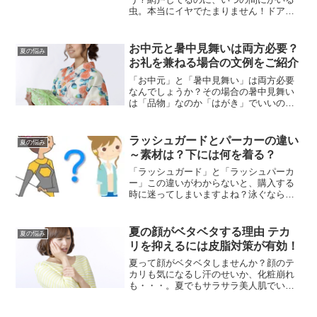
虫。本当にイヤでたまりません！ドアの
開け閉めにも気を付けているしどこにも
穴は空いてないのなら窓と網戸の隙間が
怪しいかもしれません。今年の夏は、虫
お中元と暑中見舞いは両方必要？
夏の悩み
が入らないように徹底的に...
お礼を兼ねる場合の文例をご紹介
「お中元」と「暑中見舞い」は両方必要
なんでしょうか？その場合の暑中見舞い
は「品物」なのか「はがき」でいいの
か？はがきでいいのなら、お中元のお礼
は暑中見舞いを兼ねて出してもいいの？
など、今回はこの2つについて文例を混じ
ラッシュガードとパーカーの違い
夏の悩み
えてお話しします。
～素材は？下には何を着る？
「ラッシュガード」と「ラッシュパーカ
ー」この違いがわからないと、購入する
時に迷ってしまいますよね？泳ぐなら、
どちらが適しているのか？似たような素
材で代用できるのか？このような疑問に
お答えします。
夏の顔がベタベタする理由 テカ
夏の悩み
リを抑えるには皮脂対策が有効！
夏って顔がベタベタしませんか？顔のテ
カリも気になるし汗のせいか、化粧崩れ
も・・・。夏でもサラサラ美人肌でいる
には皮脂対策をしなくてはいけません。
そこで今回は、皮脂を知り「皮脂サビ」