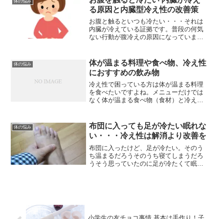
体の悩み
る原因と内臓型冷え性の改善策
お腹と触るといつも冷たい・・・それは
内臓が冷えている証拠です。普段の何気
ない行動が腹冷えの原因になっています
が自分では気が付きにくいので腹部が冷
えやすい女性は特に内臓型冷え性を改善
しましょう。
体が温まる料理や食べ物、冷え性
体の悩み
におすすめの飲み物
冷え性で困っている方は体が温まる料理
を食べたいですよね。メニューだけでは
なく体が温まる食べ物（食材）と冷え性
におすすめの飲み物もご紹介します。
布団に入っても足が冷たい眠れな
体の悩み
い・・・冷え性は解消より改善を
布団に入ったけど、足が冷たい。そのう
ち温まるだろうそのうち寝てしまうだろ
うそう思っていたのに足が冷たくて眠れ
ない！！こんな辛い症状を断ちたいのな
ら冷え性は「解消」ではなく「改善」を
目指しましょう。
小学生の友チョコ事情 基本は手作り！子