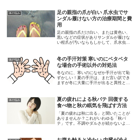
足の親指の爪が白い 爪水虫でサ
体の悩み
ンダル履けない方の治療期間と費
用
足の親指の爪だけ白い、または黄色い、
黒いなどの症状がありサンダルが履けな
い程爪が汚いならもしかして、爪水虫か
もしれません。まずは爪水虫の特徴を知
り自分と照らしあわせてみて下さい。当
てはまる方は、早めに受診が必要です。
冬の手汗対策 寒いのにベタベタ
体の悩み
治療期間と費用についてお...
な場合の手術以外の対処法
冬なのに、寒いのになぜか手汗が出て恥
ずかしい！夏の手汗は、まだ言い訳でき
ますが冬に大量に手汗が出ると異性と手
もつなげないですよね。そこで今回は、
冬の手汗対策です。1年中汗が止まらない
という方も参考にしてみて下さいね。
夏の疲れによる秋バテ 回復する
体の悩み
食べ物と秋の眠気を飛ばす方法
「夏の疲れは秋に出る」と聞いたことが
ありませんか？これがいわゆる「秋バ
テ」です。不調やダルさが続かないよう
に夏の疲れの回復に役立つ食べ物や秋の
異様な眠気を覚ます方法をお伝えしま
す。
お腹を触ると冷たい 内臓が冷え